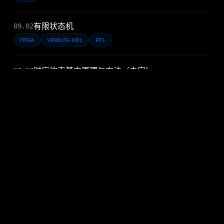
有限状态机
09.02
FPGA
VERILOG HDL
RTL
时序约束基本原理与方法（未完）
08.27
FPGA
STA
PCB层叠及阻抗
08.11
PCB
处理器流水线介绍
08.11
IC
RTL
IP
Verilog RTL代码风格介绍
08.08
VERILOG HDL