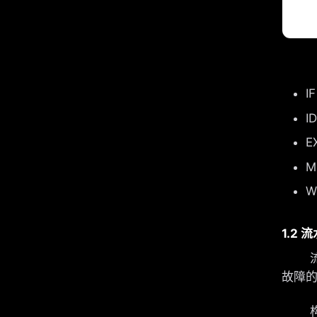
I
I
E
M
W
1.2
流水
故障
构造