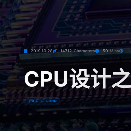
2019.10.28
14712
Characters
50
Mins
...
CPU设计
DIGITAL IC DESIGN