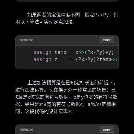
如果两者的定位精度不同，假定Px>Py，则
用以下算法可实现定点加法：
VERILOG
COPY
assign
 temp 
=
 x
>>
(
Px
-
Py
)
+
y
;
assign
 z    
=
(
Px
>
Py
)
?
temp
<<
(
Px
-
P
上述加法预算是在已知定标长度的前提下，
进行加法运算。现在换另外一种常见的场景：已
知a是x位宽的有符号数据，b是y位宽的有符号数
据，结果是z位宽的有符号数据c，a/b/c/定标相
同，这段代码的设计实现为：
VERILOG
COPY