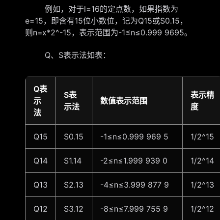
例如，对于l=16的定点数，如果指数为
e=15，即含有15位小数位，记为Q15或S0.15，
则n=x*2^-15，表示范围为-1≤n≤0.999 9695。
Q、S表示法如表：
Q表
S表
表示精
示
数值表示范围
示法
度
法
Q15
S0.15
-1≤n≤0.999 969 5
1/2^15
Q14
S1.14
-2≤n≤1.999 939 0
1/2^14
Q13
S2.13
-4≤n≤3.999 877 9
1/2^13
Q12
S3.12
-8≤n≤7.999 755 9
1/2^12