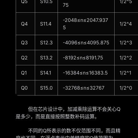
Q5
S10.5
1/2^5
75
-2048≤n≤2047.937
Q4
S11.4
1/2^4
5
Q3
S12.3
-4096≤n≤4095.875
1/2^3
Q2
S13.2
-8192≤n≤8191.75
1/2^2
Q1
S14.1
-16384≤n≤16383.5
1/2^1
Q0
S15.0
-32768≤n≤32767
1/2^0
但在芯片设计中，加减乘除运算不会关心Q
是多少，而是直接按照整数补码运算。
不同的Q所表示的数不仅范围不同，而且精
度也不同。在浮点表示中单精度的Q值范围为