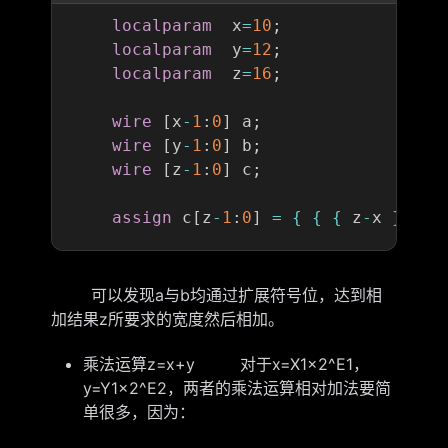
localparam
  x
=
10
;
localparam
  y
=
12
;
localparam
  z
=
16
;
wire
[
x
-
1
:
0
]
 a
;
wire
[
y
-
1
:
0
]
 b
;
wire
[
z
-
1
:
0
]
 c
;
assign
 c
[
z
-
1
:
0
]
=
{
{
{
 z
-
x 
}
{
a
[
可以发现a与b均通过扩展符号位，达到相
加结果z所要求的宽度然后相加。
乘法运算z=x+y 对于x=X1×2^E1，
y=Y1×2^E2，两者的乘法运算相对加法要简
单很多，因为：