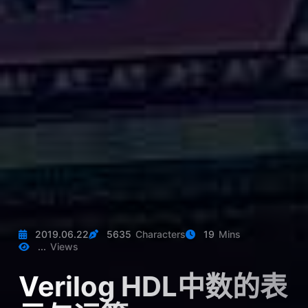
2019.06.22
5635
Characters
19
Mins
...
Views
Verilog HDL中数的表