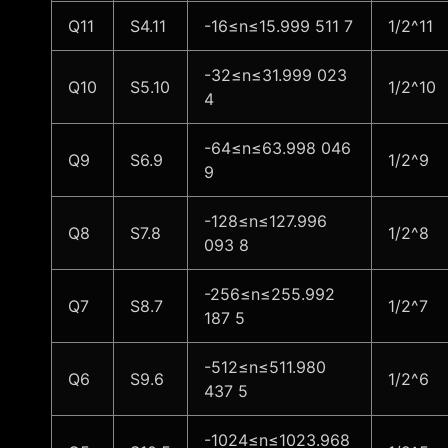
Q11
S4.11
-16≤n≤15.999 511 7
1/2^11
-32≤n≤31.999 023
Q10
S5.10
1/2^10
4
-64≤n≤63.998 046
Q9
S6.9
1/2^9
9
-128≤n≤127.996
Q8
S7.8
1/2^8
093 8
-256≤n≤255.992
Q7
S8.7
1/2^7
187 5
-512≤n≤511.980
Q6
S9.6
1/2^6
437 5
-1024≤n≤1023.968