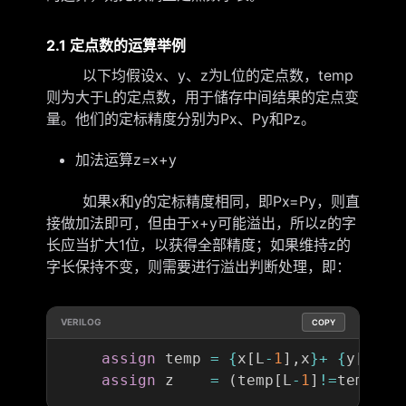
2.1 定点数的运算举例
以下均假设x、y、z为L位的定点数，temp
则为大于L的定点数，用于储存中间结果的定点变
量。他们的定标精度分别为Px、Py和Pz。
加法运算z=x+y
如果x和y的定标精度相同，即Px=Py，则直
接做加法即可，但由于x+y可能溢出，所以z的字
长应当扩大1位，以获得全部精度；如果维持z的
字长保持不变，则需要进行溢出判断处理，即：
VERILOG
COPY
assign
 temp 
=
{
x
[
L
-
1
]
,
x
}+
{
y
[
L
-
1
]
assign
 z    
=
(
temp
[
L
-
1
]
!=
temp
[
L
]