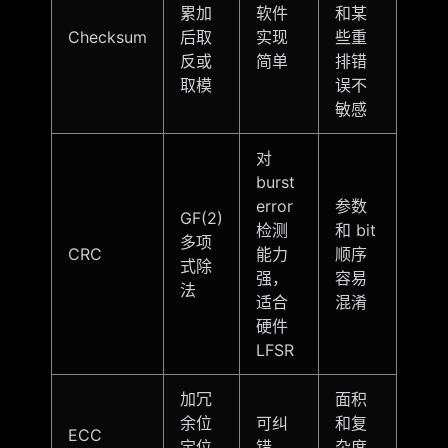
累加
软件
和某
Checksum
后取
实现
些重
反或
简单
排错
取模
误不
敏感
对
burst
error
参数
GF(2)
检测
和 bit
多项
CRC
能力
顺序
式除
强，
容易
法
适合
混淆
硬件
LFSR
加冗
面积
余位
可纠
和复
ECC
定位
错
杂度