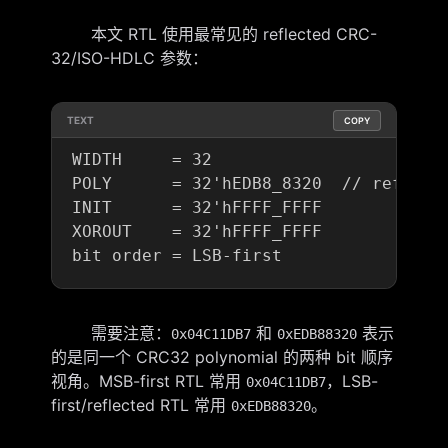
本文 RTL 使用最常见的 reflected CRC-
32/ISO-HDLC 参数：
TEXT
COPY
WIDTH     = 32

POLY      = 32'hEDB8_8320  // reflecte
INIT      = 32'hFFFF_FFFF

XOROUT    = 32'hFFFF_FFFF

需要注意：
和
表示
0x04C11DB7
0xEDB88320
的是同一个 CRC32 polynomial 的两种 bit 顺序
视角。MSB-first RTL 常用
，LSB-
0x04C11DB7
first/reflected RTL 常用
。
0xEDB88320