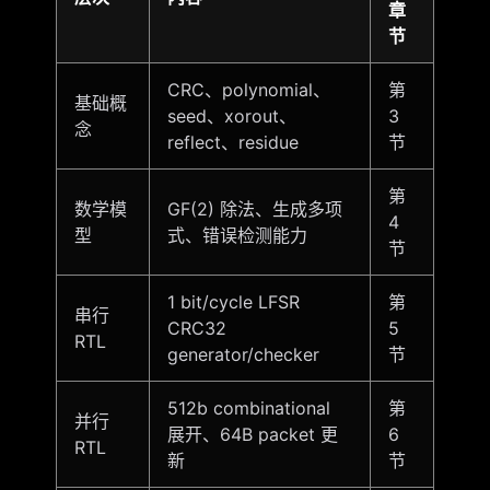
章
节
CRC、polynomial、
第
基础概
seed、xorout、
3
念
reflect、residue
节
第
数学模
GF(2) 除法、生成多项
4
型
式、错误检测能力
节
1 bit/cycle LFSR
第
串行
CRC32
5
RTL
generator/checker
节
512b combinational
第
并行
展开、64B packet 更
6
RTL
新
节