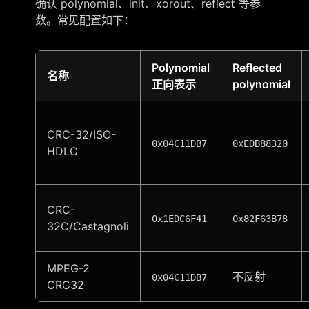
确认 polynomial、init、xorout、reflect 等参
数。常见配置如下：
Polynomial
Reflected
名称
正向表示
polynomial
CRC-32/ISO-
0x04C11DB7
0xEDB88320
HDLC
CRC-
0x1EDC6F41
0x82F63B78
32C/Castagnoli
MPEG-2
不反射
0x04C11DB7
CRC32