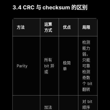
3.4 CRC 与 checksum 的区别
运算
方法
优点
局限
方式
检测
能力
弱，
所有
只能
极简
Parity
bit 异
可靠
单
或
检测
奇数
个 bit
翻转
对 bit
加法
顺序