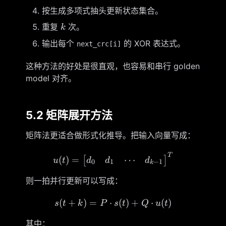
按生成多项式抽头更新状态集合。
k
重复
次。
k
输出每个
的 XOR 表达式。
next_crc[i]
这种方法的好处是很直观，也容易和串行 golden
model 对齐。
5.2 矩阵展开方法
矩阵法更适合做形式化推导。把输入向量写成：
T
u(t)= \begin{bmatrix} d_
⋯
(
)
=
[
]
d
d
d
u
t
0
1
−
1
k
则一拍并行更新可以写成：
(
+
)
=
⋅
s(t+k)=P\cdot s(t)+Q\cdo
(
)
+
⋅
(
)
s
t
k
P
s
t
Q
u
t
其中：