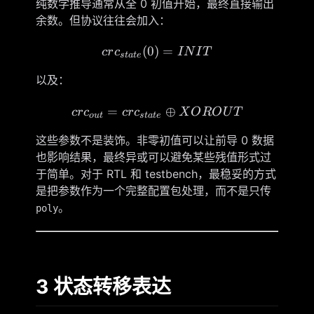
纯数学推导通常从全 0 初值开始，最终直接输出
余数。但协议往往会加入：
(
0
)
crc_{state}(0)=INIT
=
cr
c
I
N
I
T
s
t
a
t
e
以及：
=
crc_{out}=crc_{state}\
⊕
cr
c
cr
c
X
O
R
O
U
T
o
u
t
s
t
a
t
e
这些参数不是装饰。非零初值可以让前导 0 数据
也影响结果，最终异或可以避免某些残值形式过
于简单。对于 RTL 和 testbench，最稳妥的方式
是把参数作为一个完整配置包处理，而不是只传
。
poly
3 状态转移表达