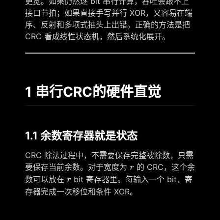
更宽。如果仍然逐 bit 串行计算，吞吐会跟不上
接口节拍；如果直接手写并行 XOR，又容易在端
序、反射和多项式抽头上出错。正确的方法是把
CRC 看成线性状态机，然后系统化展开。
1 串行CRC的硬件直觉
1.1 余数寄存器就是状态
CRC 除法过程中，不需要保存完整被除数，只需
r
要保存当前余数。对于宽度为
的 CRC，这个余
r
r
数可以放在
bit 寄存器里。每输入一个 bit，寄
r
存器完成一次移位和条件 XOR。