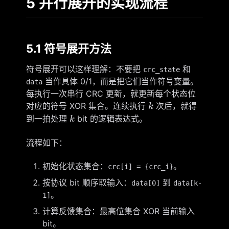
5 并行展开的实现流程
5.1 符号展开方法
符号展开可以这样理解：不要把
和
crc_state
当作具体 0/1，而是把它们当作符号变量。
data
每执行一次串行 CRC 更新，就更新每个状态位
k
对应的符号 XOR 集合。连续执行
次后，就得
k
k
到一拍处理
bit 的逻辑表达式。
k
流程如下：
初始化状态集合：
。
crc[i] = {crc_i}
按协议 bit 顺序取输入：
到
data[0]
data[k-
。
1]
计算反馈集合：最高位集合 XOR 当前输入
bit。