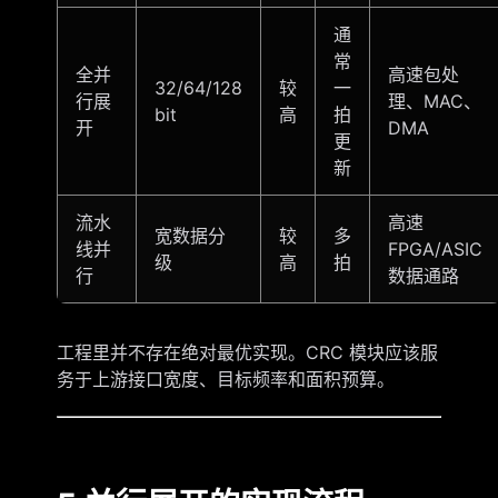
通
常
全并
高速包处
32/64/128
较
一
行展
理、MAC、
bit
高
拍
开
DMA
更
新
流水
高速
宽数据分
较
多
线并
FPGA/ASIC
级
高
拍
行
数据通路
工程里并不存在绝对最优实现。CRC 模块应该服
务于上游接口宽度、目标频率和面积预算。