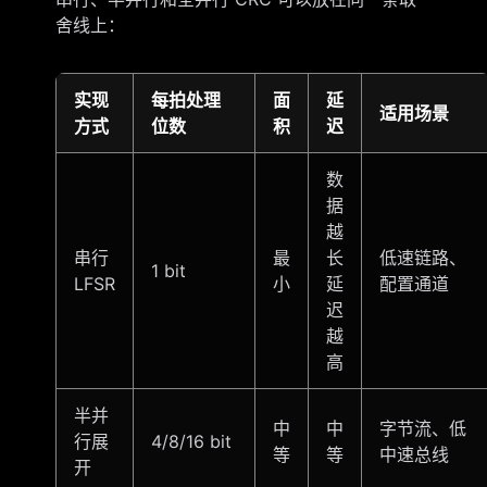
舍线上：
实现
每拍处理
面
延
适用场景
方式
位数
积
迟
数
据
越
串行
最
长
低速链路、
1 bit
LFSR
小
延
配置通道
迟
越
高
半并
中
中
字节流、低
行展
4/8/16 bit
等
等
中速总线
开