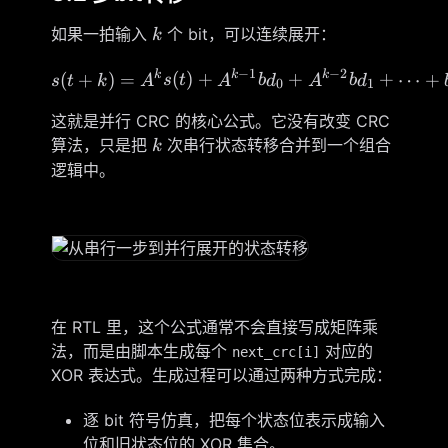
k
如果一拍输入
个 bit，可以连续展开：
k
−
1
−
2
k
k
k
s(t+k)=A^k s(t)+A^{k-1
(
+
)
=
(
)
+
+
+
⋯
+
s
t
k
A
s
t
A
b
d
A
b
d
0
1
这就是并行 CRC 的核心公式。它没有改变 CRC
k
算法，只是把
次串行状态转移合并到一个组合
k
逻辑中。
在 RTL 里，这个公式通常不会直接写成矩阵乘
法，而是由脚本生成每个
对应的
next_crc[i]
XOR 表达式。生成过程可以通过两种方式完成：
逐 bit 符号仿真，把每个状态位表示成输入
位和旧状态位的 XOR 集合。