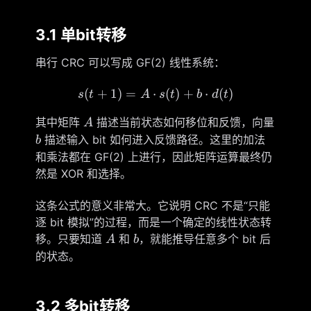
3.1 单bit转移
串行 CRC 可以写成 GF(2) 线性系统：
(
+
1
)
=
⋅
s(t+1)=A\cdot s(t)+b\cdo
(
)
+
⋅
(
)
s
t
A
s
t
b
d
t
A
其中矩阵
描述当前状态如何移位和反馈，向量
A
b
描述输入 bit 如何进入反馈路径。这里的加法
b
和乘法都在 GF(2) 上进行，因此矩阵运算最终仍
然是 XOR 和选择。
这条公式的意义非常大。它说明 CRC 不是“只能
逐 bit 模拟”的过程，而是一个确定的线性状态转
A
b
移。只要知道
和
，就能推导任意多个 bit 后
A
b
的状态。
3.2 多bit转移