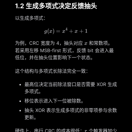
1.2 生成多项式决定反馈抽头
以生成多项式：
4
(
)
=
g(x)=x^4+x+1
+
+
1
g
x
x
x
x
为例，CRC 宽度为 4，抽头对应
和常数项。
x
若采用左移 MSB-first 形式，反馈 bit 会进入最
低位，并在抽头位置影响下一个状态。
这个结构与多项式长除法完全一致：
最高位决定当前除法窗口是否需要 XOR 生成
多项式。
移位表示进入下一位被除数。
抽头 XOR 表示生成多项式的非零项参与余数
更新。
r
硬件上，串行 CRC 的成本很低：
个触发器加少
r