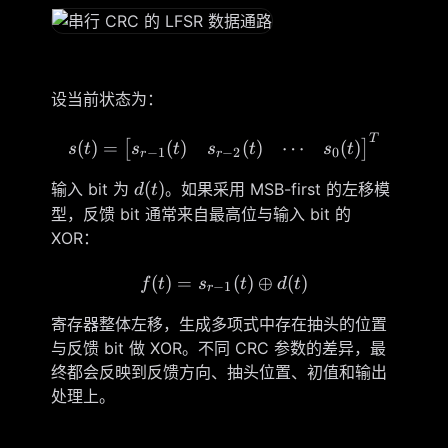
设当前状态为：
T
s(t)= \begin{bmatrix} s_{
(
)
(
)
⋯
(
)
(
)
=
[
]
s
t
s
t
s
t
s
t
−
1
−
2
0
r
r
d(t)
(
)
输入 bit 为
。如果采用 MSB-first 的左移模
d
t
型，反馈 bit 通常来自最高位与输入 bit 的
XOR：
(
)
=
f(t)=s_{r-1}(t)\oplus d(t)
(
)
⊕
(
)
f
t
s
t
d
t
−
1
r
寄存器整体左移，生成多项式中存在抽头的位置
与反馈 bit 做 XOR。不同 CRC 参数的差异，最
终都会反映到反馈方向、抽头位置、初值和输出
处理上。