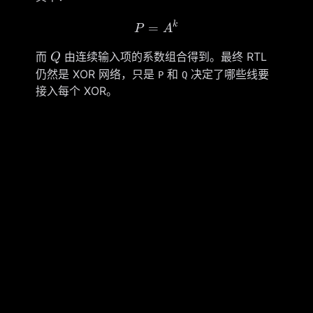
k
P=A^k
=
P
A
Q
而
由连续输入项的系数组合得到。最终 RTL
Q
仍然是 XOR 网络，只是
和
决定了哪些线要
P
Q
接入每个 XOR。
5.3 端序处理应在展开前确定
并行 CRC 最容易出错的地方不是 XOR 本身，而
是输入 bit 顺序。展开脚本必须明确：
是否先进入 CRC。
data[DATA_WIDTH-1]
每个字节是否需要 bit 反射。
多字节数据在总线上的字节序如何映射到协
议发送顺序。
最终输出是否反射。