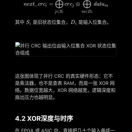
⨁
⨁
next\_crc_i= \bigoplus_{j
_
=
⊕
n
e
x
t
cr
c
cr
c
d
a
t
a
i
j
m
∈
∈
j
S
m
D
i
i
S_i
D_i
其中
是旧状态位集合，
是输入位集合。
S
D
i
i
这张图体现了并行 CRC 的真实硬件形态：它不
是乘法器，也不是查表 RAM，而是一张 XOR 网
络。数据位宽越大，XOR 网络越宽，逻辑深度和
扇出压力也越明显。
4.2 XOR深度与时序
在 FPGA 或 ASIC 中，直接把几十个输入串成一